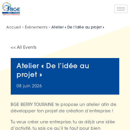
Accueil
•
Évènements
•
Atelier « De l’idée au projet »
<< All Events
Atelier « De l’idée au
projet »
08
juin
2026
BGE BERRY TOURAINE te propose un atelier afin de
développer ton projet de création d’entreprise !
Tu veux créer une entreprise, tu as déjà une idée
d’activité, tu sais ce qu’il te faut pour bien