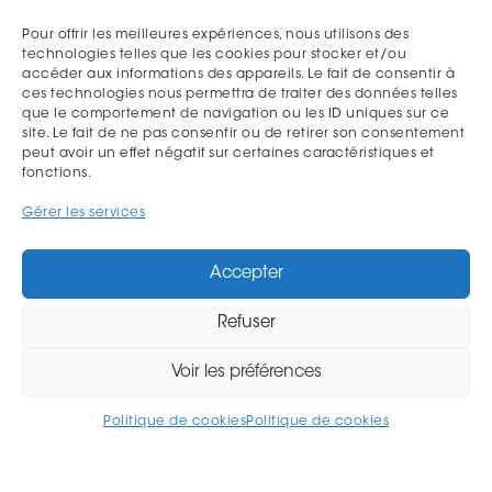
Pour offrir les meilleures expériences, nous utilisons des
technologies telles que les cookies pour stocker et/ou
accéder aux informations des appareils. Le fait de consentir à
ces technologies nous permettra de traiter des données telles
J'accepte de recevoir la Newsletter et affirme avoir pris connaissance
que le comportement de navigation ou les ID uniques sur ce
de la
politique de confidentialité.
site. Le fait de ne pas consentir ou de retirer son consentement
peut avoir un effet négatif sur certaines caractéristiques et
fonctions.
Gérer les services
NOUS TROUVER
Accepter
Refuser
Voir les préférences
Politique de cookies
Politique de cookies