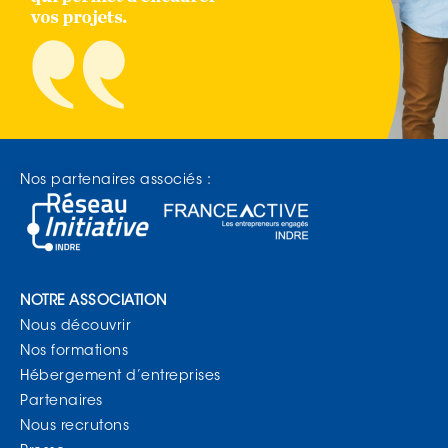
Nos partenaires associés :
NOTRE ASSOCIATION
Nous découvrir
Nos formations
Hébergement d’entreprises
Partenaires
Nous recrutons