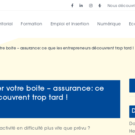
Nous découvri
torial
Formation
Emploi et Insertion
Numérique
Ec
tre boite – assurance: ce que les entrepreneurs découvrent trop tard !
r votre boite – assurance: ce
ouvrent trop tard !
D
Da
activité en difficulté plus vite que prévu ?
He