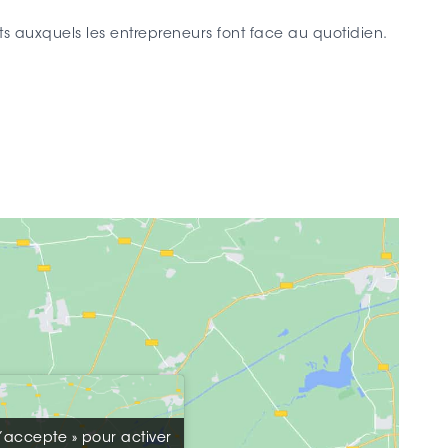
ts auxquels les entrepreneurs font face au quotidien.
J’accepte » pour activer
J’accepte » pour activer