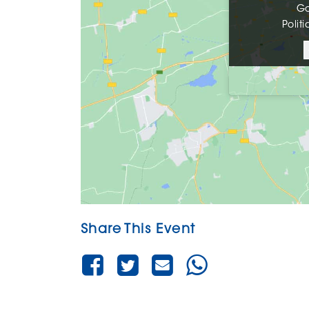
G
G
Polit
Polit
Share This Event