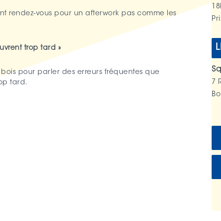
18
nt rendez-vous pour un afterwork pas comme les
Pri
L
vrent trop tard »
Sq
 bois pour parler des erreurs fréquentes que
7 
op tard.
Bo