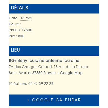
DÉTAILS
Date :
13 mai
Heure :
9h00 / 17h00
Prix :
80€
LIEU
BGE Berry Touraine antenne Touraine
ZA des Granges Galand, 18 rue de la Tuilerie
Saint Avertin
,
37550
France
+ Google Map
Téléphone
02 47 39 22 23
+ GOOGLE CALENDAR