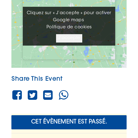
Cliquez sur « J’accepte » pour activer
Cliquez sur « J’accepte » pour activer
Google maps
Google maps
Politique de cookies
Politique de cookies
J’accepte
J’accepte
Share This Event
CET ÉVÈNEMENT EST PASSÉ.