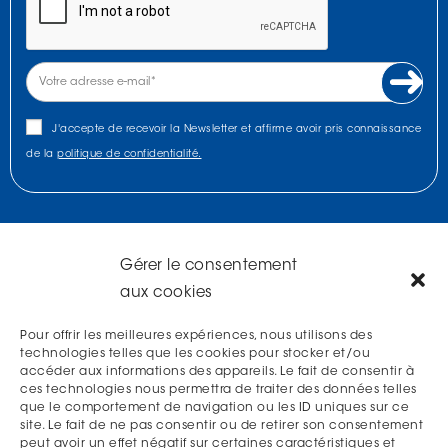
J'accepte de recevoir la Newsletter et affirme avoir pris connaissance
de la
politique de confidentialité.
Gérer le consentement
NOUS TROUVER
aux cookies
Pour offrir les meilleures expériences, nous utilisons des
technologies telles que les cookies pour stocker et/ou
accéder aux informations des appareils. Le fait de consentir à
ces technologies nous permettra de traiter des données telles
que le comportement de navigation ou les ID uniques sur ce
site. Le fait de ne pas consentir ou de retirer son consentement
peut avoir un effet négatif sur certaines caractéristiques et