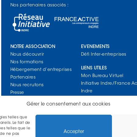
Nos partenaires associés :
NOTRE ASSOCIATION
EVENEMENTS
Nous découvrir
Défi Inter-entreprises
Nos formations
LIENS UTILES
Hébergement d’entreprises
Mon Bureau Virtuel
Partenaires
Initiative Indre/France Ac
Nous recrutons
Indre
Presse
Contact
Gérer le consentement aux cookies
SUIVEZ-NOUS !
gies telles que
eils. Le fait de
es telles que le
Accepter
 de ne pas