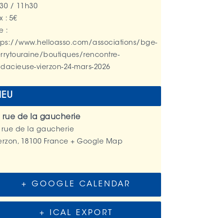
30 / 11h30
x :
5€
e :
tps://www.helloasso.com/associations/bge-
rrytouraine/boutiques/rencontre-
dacieuse-vierzon-24-mars-2026
IEU
 rue de la gaucherie
 rue de la gaucherie
erzon
,
18100
France
+ Google Map
+ GOOGLE CALENDAR
+ ICAL EXPORT