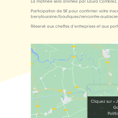
La matinée sera animée par Laura Comblez, c
Participation de 5€ pour confirmer votre insc
berrytouraine/boutiques/rencontre-audacieu
Réservé aux cheffes d’entreprises et aux port
Cliquez sur « 
Cliquez sur « 
G
G
Polit
Polit