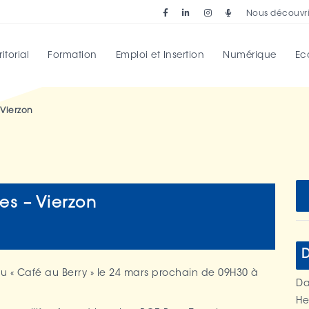
Nous découvri
torial
Formation
Emploi et Insertion
Numérique
Ec
 Vierzon
es – Vierzon
D
au « Café au Berry » le 24 mars prochain de 09H30 à
Da
He