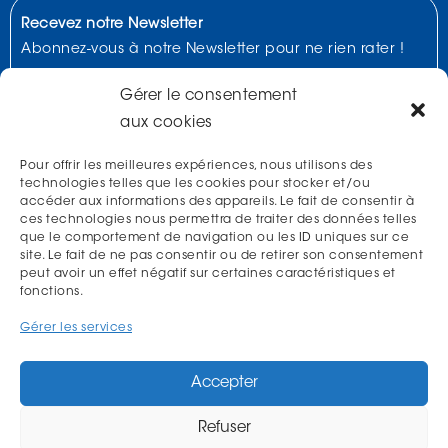
Recevez notre Newsletter
Abonnez-vous à notre Newsletter pour ne rien rater !
Gérer le consentement
aux cookies
Pour offrir les meilleures expériences, nous utilisons des
technologies telles que les cookies pour stocker et/ou
accéder aux informations des appareils. Le fait de consentir à
ces technologies nous permettra de traiter des données telles
J'accepte de recevoir la Newsletter et affirme avoir pris connaissance
que le comportement de navigation ou les ID uniques sur ce
de la
politique de confidentialité.
site. Le fait de ne pas consentir ou de retirer son consentement
peut avoir un effet négatif sur certaines caractéristiques et
fonctions.
Gérer les services
NOUS TROUVER
Accepter
Refuser